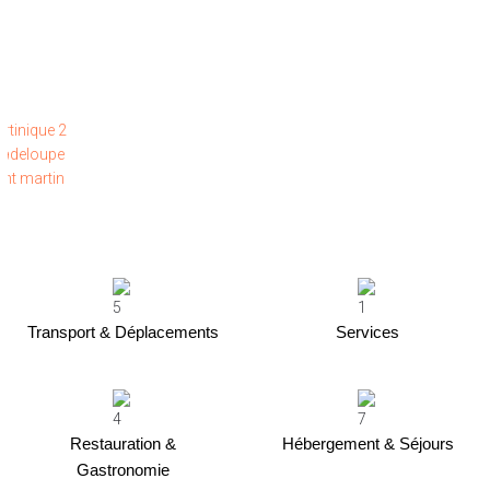
MARTINIQUE
GUADELOUPE
SAINT-MARTIN
Transport & Déplacements
Services
Restauration &
Hébergement & Séjours
Gastronomie