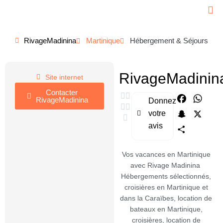
RivageMadinina
Martinique
Hébergement & Séjours
RivageMadinin
Site internet
Contacter
Faceboo
What
RivageMadinina
Donnez
votre
Snapchat
X
avis
Partager
Vos vacances en Martinique
avec Rivage Madinina
Hébergements sélectionnés,
croisières en Martinique et
dans la Caraïbes, location de
bateaux en Martinique,
croisières, location de