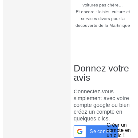
voitures pas chère…
Et encore : loisirs, culture et
services divers pour la
découverte de la Martinique
Donnez votre
avis
Connectez-vous
simplement avec votre
compte google ou bien
créez un compte en
quelques clics.
Créer un
compte en
Se connecter avec
G
un clic !