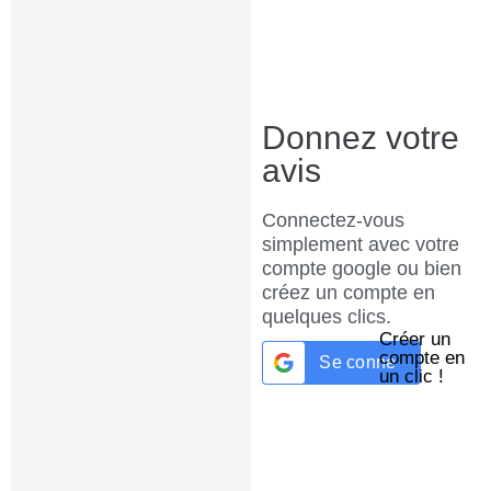
Donnez votre
avis
Connectez-vous
simplement avec votre
compte google ou bien
créez un compte en
quelques clics.
Créer un
compte en
Se connecter avec
G
un clic !